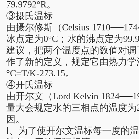
79.9792°R。
③摄氏温标
由摄尔修斯（Celsius 1710─
冰点定为0°C；水的沸点定为99
建议，把两个温度点的数值对调了
作了新的定义，规定它由热力学温
°C=T/K-273.15。
④开氏温标
由开尔文（Lord Kelvin 1824
量大会规定水的三相点的温度为2
因。
Ⅰ、为了使开尔文温标每一度的